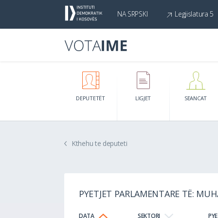
NA SRPSKI
Legjislatura 5
DEPUTETËT
LIGJET
SEANCAT
Kthehu te deputeti
PYETJET PARLAMENTARE TË: MUH
DATA
SEKTORI
PYE