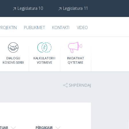
Legjislatura 10
Legjislatura 11
PROJEKTIN
PUBLIKIMET
KONTAKTI
VIDEO
DIALOGU
KALKULATORI I
INICIATIVAT
KOSOVË-SERBI
VOTIMEVE
QYTETARE
SHPËRNDAJ
JTUAR
PËRGJIGJUR