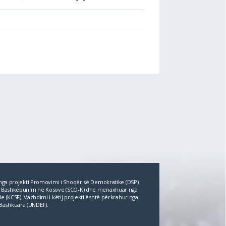
r nga projekti Promovimi i Shoqërisë Demokratike (DSP)
për Bashkëpunim në Kosovë (SCO‐K) dhe menaxhuar nga
e (KCSF). Vazhdimi i këtij projekti është përkrahur nga
Bashkuara (UNDEF).