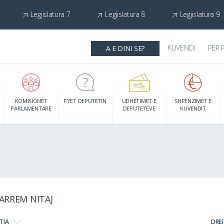
Legjislatura 7
Legjislatura 8
Legjislatura 9
KUVENDI
PËR 
A E DINI SE?
KOMISIONET
PYET DEPUTETIN
UDHËTIMET E
SHPENZIMET E
PARLAMENTARE
DEPUTETËVE
KUVENDIT
ARREM NITAJ
TJA
DRE