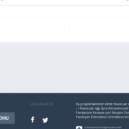
LIDHUNI ME NE
Ky projekt/aktivitet është financua
– i financuar nga Zyra Zvicerane 
Fondacioni Kosovar për Shoqëri Civil
Fondi për Demokraci i Kombeve të 