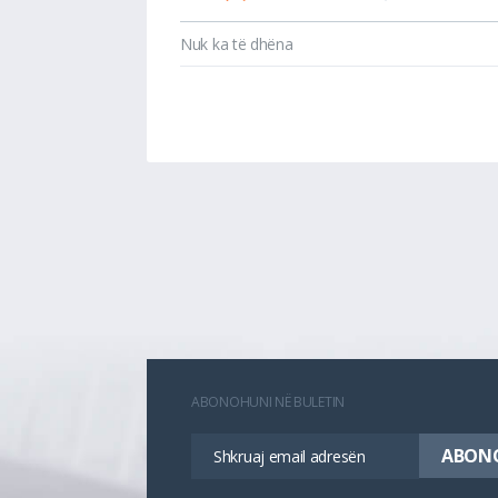
Nuk ka të dhëna
ABONOHUNI NË BULETIN