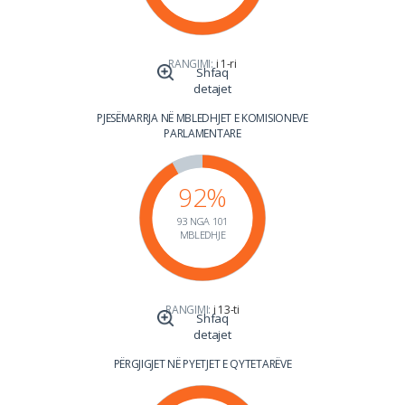
RANGIMI:
i 1-ri
Shfaq
detajet
PJESËMARRJA NË MBLEDHJET E KOMISIONEVE
PARLAMENTARE
92%
93 NGA 101
MBLEDHJE
RANGIMI:
i 13-ti
Shfaq
detajet
PËRGJIGJET NË PYETJET E QYTETARËVE