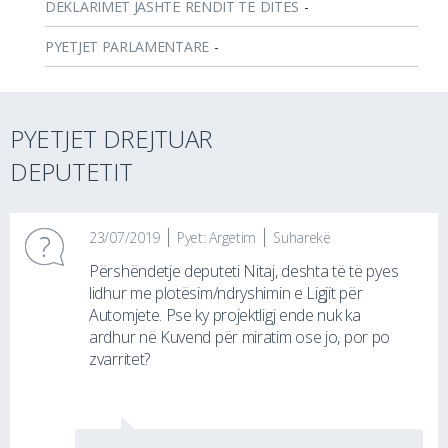
DEKLARIMET JASHTË RENDIT TË DITËS
-
PYETJET PARLAMENTARE
-
PYETJET DREJTUAR
DEPUTETIT
23/07/2019
Pyet: Argetim
Suharekë
Përshëndetje deputeti Nitaj, deshta të të pyes
lidhur me plotësim/ndryshimin e Ligjit për
Automjete. Pse ky projektligj ende nuk ka
ardhur në Kuvend për miratim ose jo, por po
zvarritet?