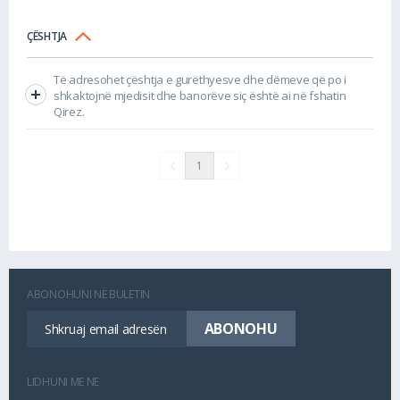
ÇËSHTJA
Të adresohet çështja e gurëthyesve dhe dëmeve që po i
shkaktojnë mjedisit dhe banorëve siç është ai në fshatin
Qirez.
1
ABONOHUNI NË BULETIN
LIDHUNI ME NE