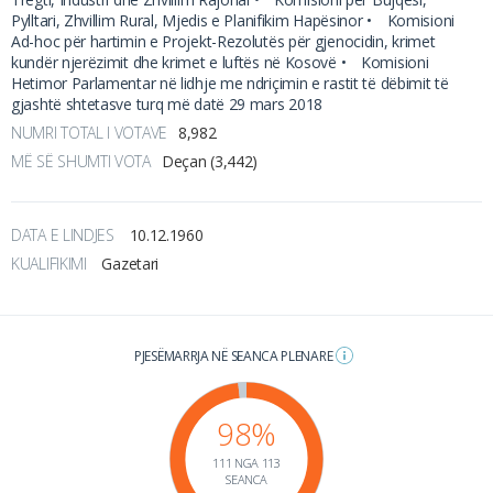
Pylltari, Zhvillim Rural, Mjedis e Planifikim Hapësinor •
Komisioni
Ad-hoc për hartimin e Projekt-Rezolutës për gjenocidin, krimet
kundër njerëzimit dhe krimet e luftës në Kosovë •
Komisioni
Hetimor Parlamentar në lidhje me ndriçimin e rastit të dëbimit të
gjashtë shtetasve turq më datë 29 mars 2018
NUMRI TOTAL I VOTAVE
8,982
MË SË SHUMTI VOTA
Deçan (3,442)
DATA E LINDJES
10.12.1960
KUALIFIKIMI
Gazetari
PJESËMARRJA NË SEANCA PLENARE
98%
111 NGA 113
SEANCA