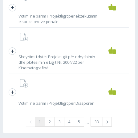
Votimi në parim i Projektligjit për ekzekutimin
e sanksioneve penale
Shqyrtimi i dytë i Projektligjit për ndryshimin
dhe plotësimin e Ligjit Nr. 2004/22 për
Kinematografinë
Votimi në parim i Projektligjit për Diasporën
…
1
2
3
4
5
33