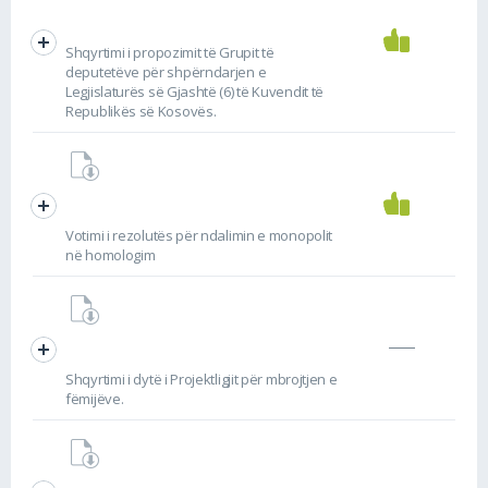
Shqyrtimi i propozimit të Grupit të
deputetëve për shpërndarjen e
Legjislaturës së Gjashtë (6) të Kuvendit të
Republikës së Kosovës.
Votimi i rezolutës për ndalimin e monopolit
në homologim
Shqyrtimi i dytë i Projektligjit për mbrojtjen e
fëmijëve.