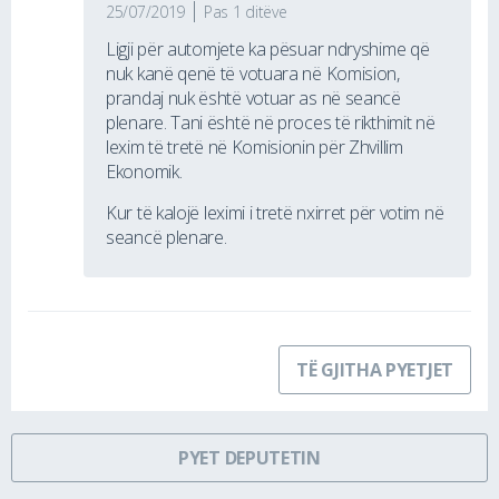
25/07/2019
Pas 1 ditëve
Ligji për automjete ka pësuar ndryshime që
nuk kanë qenë të votuara në Komision,
prandaj nuk është votuar as në seancë
plenare. Tani është në proces të rikthimit në
lexim të tretë në Komisionin për Zhvillim
Ekonomik.
Kur të kalojë leximi i tretë nxirret për votim në
seancë plenare.
TË GJITHA PYETJET
PYET DEPUTETIN