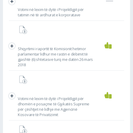
Votimi në lexim të dytë i Projektligjit për
tatimin në të ardhurat e korporatave
Shqyrtimi i raportit të Komisionit hetimor
parlamentar lidhur me rastin e dëbimit të
gjashtë (6) shtetasve turq me datën 26 mars
2018
Votimi në lexim të dytë i Projektligjit për
dhomën e posaçme të Gjykatës Supreme
për çështjet në lidhje me Agjencinë
Kosovare të Privatizimit