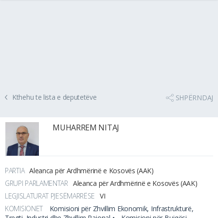
Kthehu te lista e deputetëve
SHPËRNDAJ
MUHARREM NITAJ
PARTIA
Aleanca për Ardhmërinë e Kosovës (AAK)
GRUPI PARLAMENTAR
Aleanca për Ardhmërinë e Kosovës (AAK)
LEGJISLATURAT PJESËMARRËSE
VI
KOMISIONET
Komisioni për Zhvillim Ekonomik, Infrastrukturë,
Tregti, Industri dhe Zhvillim Rajonal •
Komisioni për Bujqësi,