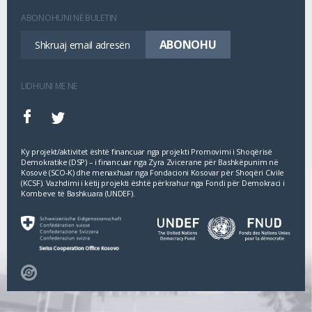
ABONOHUNI NË BULETIN
LIDHUNI ME NE
Ky projekt/aktivitet është financuar nga projekti Promovimi i Shoqërisë
Demokratike (DSP) – i financuar nga Zyra Zvicerane për Bashkëpunim në
Kosovë (SCO‐K) dhe menaxhuar nga Fondacioni Kosovar për Shoqëri Civile
(KCSF). Vazhdimi i këtij projekti është përkrahur nga Fondi për Demokraci i
Kombeve të Bashkuara (UNDEF).