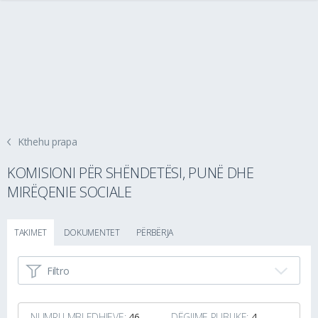
Kthehu prapa
KOMISIONI PËR SHËNDETËSI, PUNË DHE
MIRËQENIE SOCIALE
TAKIMET
DOKUMENTET
PËRBËRJA
Filtro
NUMRI I MBLEDHJEVE:
46
DËGJIME PUBLIKE:
4