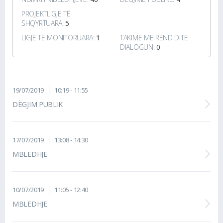
PROJEKTLIGJE TË
SHQYRTUARA:
5
LIGJE TË MONITORUARA:
1
TAKIME ME REND DITE
DIALOGUN:
0
19/07/2019
10:19 - 11:55
DËGJIM PUBLIK
17/07/2019
13:08 - 14:30
MBLEDHJE
10/07/2019
11:05 - 12:40
MBLEDHJE