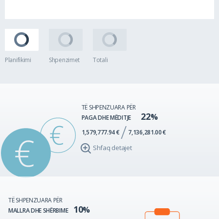
Planifikimi
Shpenzimet
Totali
TË SHPENZUARA PËR
22
PAGA DHE MËDITJE
1,579,777.94 €
7,136,281.00 €
Shfaq detajet
TË SHPENZUARA PËR
10
MALLRA DHE SHËRBIME
11,219,281.00
1,913,029.68
17%