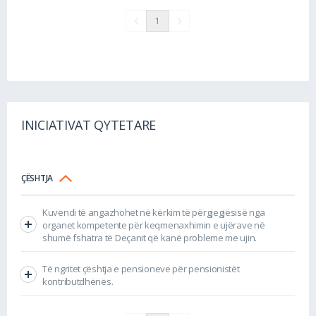
1
INICIATIVAT QYTETARE
ÇËSHTJA
Kuvendi të angazhohet në kërkim të përgjegjësisë nga
organet kompetente për keqmenaxhimin e ujërave në
shumë fshatra të Deçanit që kanë probleme me ujin.
Të ngritet çështja e pensioneve për pensionistët
kontributdhënës.