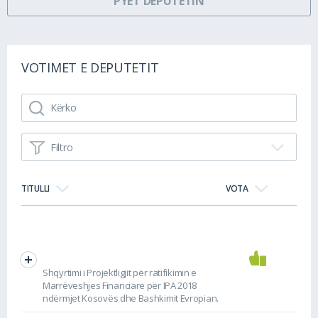
PYET DEPUTETIN
VOTIMET E DEPUTETIT
Filtro
TITULLI
VOTA
Shqyrtimi i Projektligjit për ratifikimin e
Marrëveshjes Financiare për IPA 2018
ndërmjet Kosovës dhe Bashkimit Evropian.