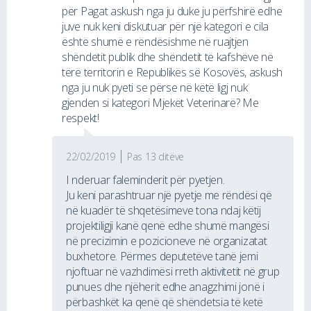
për Pagat askush nga ju duke ju përfshirë edhe
juve nuk keni diskutuar për një kategori e cila
është shumë e rëndësishme në ruajtjen
shëndetit publik dhe shëndetit të kafshëve në
tërë territorin e Republikës së Kosovës, askush
nga ju nuk pyeti se përse në këtë ligj nuk
gjenden si kategori Mjekët Veterinarë? Me
respekt!
22/02/2019
Pas 13 ditëve
I nderuar faleminderit për pyetjen.
Ju keni parashtruar një pyetje me rëndësi që
në kuadër të shqetësimeve tona ndaj këtij
projektiligji kanë qenë edhe shumë mangësi
në precizimin e pozicioneve në organizatat
buxhetore. Përmes deputetëve tanë jemi
njoftuar në vazhdimësi rreth aktivitetit në grup
punues dhe njëherit edhe anagzhimi jonë i
përbashkët ka qenë që shëndetsia të ketë