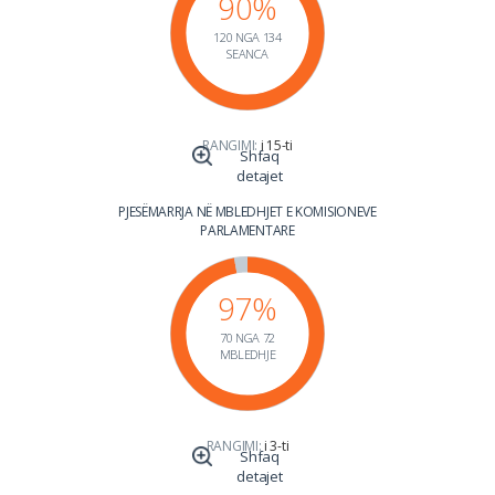
90%
120 NGA 134
SEANCA
RANGIMI:
i 15-ti
Shfaq
detajet
PJESËMARRJA NË MBLEDHJET E KOMISIONEVE
PARLAMENTARE
97%
70 NGA 72
MBLEDHJE
RANGIMI:
i 3-ti
Shfaq
detajet