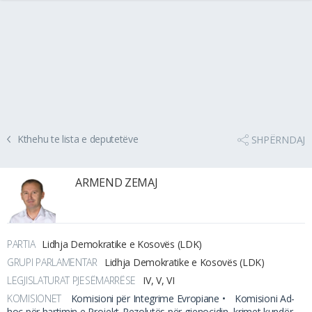
Kthehu te lista e deputetëve
SHPËRNDAJ
ARMEND ZEMAJ
PARTIA
Lidhja Demokratike e Kosovës (LDK)
GRUPI PARLAMENTAR
Lidhja Demokratike e Kosovës (LDK)
LEGJISLATURAT PJESËMARRËSE
IV, V, VI
KOMISIONET
Komisioni për Integrime Evropiane •
Komisioni Ad-
hoc për hartimin e Projekt-Rezolutës për gjenocidin, krimet kundër