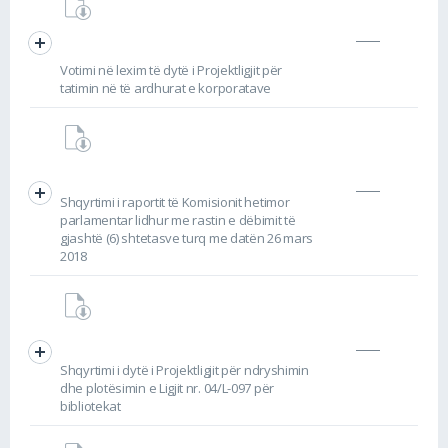
Votimi në lexim të dytë i Projektligjit për
tatimin në të ardhurat e korporatave
Shqyrtimi i raportit të Komisionit hetimor
parlamentar lidhur me rastin e dëbimit të
gjashtë (6) shtetasve turq me datën 26 mars
2018
Shqyrtimi i dytë i Projektligjit për ndryshimin
dhe plotësimin e Ligjit nr. 04/L-097 për
bibliotekat