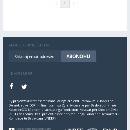
1
ABONOHUNI NË BULETIN
LIDHUNI ME NE
Ky projekt/aktivitet është financuar nga projekti Promovimi i Shoqërisë
Demokratike (DSP) – i financuar nga Zyra Zvicerane për Bashkëpunim në
Kosovë (SCO‐K) dhe menaxhuar nga Fondacioni Kosovar për Shoqëri Civile
(KCSF). Vazhdimi i këtij projekti është përkrahur nga Fondi për Demokraci i
Kombeve të Bashkuara (UNDEF).