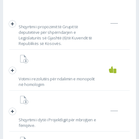
Shqyrtimi i propozimit të Grupit të
deputetëve për shpërndarjen e
Legjislaturës së Gjashtë (6) të Kuvendit të
Republikës së Kosovës.
Votimi i rezolutës për ndalimin e monopolit
në homologim
Shqyrtimi i dytë i Projektligjit për mbrojtjen e
fëmijëve.