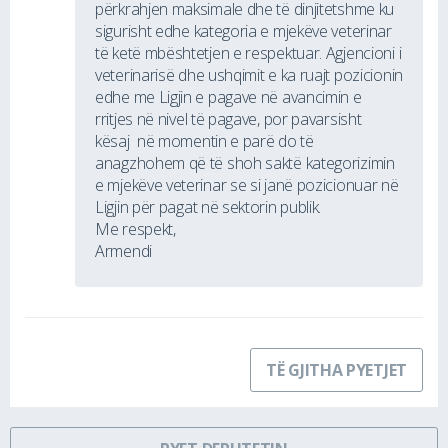
përkrahjen maksimale dhe të dinjitetshme ku
sigurisht edhe kategoria e mjekëve veterinar
të ketë mbështetjen e respektuar. Agjencioni i
veterinarisë dhe ushqimit e ka ruajt pozicionin
edhe me Ligjin e pagave në avancimin e
rritjes në nivel të pagave, por pavarsisht
kësaj në momentin e parë do të
anagzhohem që të shoh saktë kategorizimin
e mjekëve veterinar se si janë pozicionuar në
Ligjin për pagat në sektorin publik.
Me respekt,
Armendi
TË GJITHA PYETJET