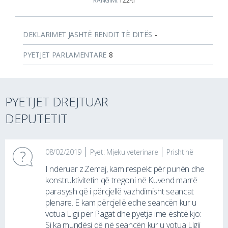
RANGIMI:
i 22-ti
DEKLARIMET JASHTË RENDIT TË DITËS
-
PYETJET PARLAMENTARE
8
PYETJET DREJTUAR
DEPUTETIT
08/02/2019
Pyet: Mjeku veterinare
Prishtinë
I nderuar z.Zemaj, kam respekt për punën dhe
konstruktivitetin që tregoni në Kuvend marrë
parasysh që i përcjellë vazhdimisht seancat
plenare. E kam përcjellë edhe seancën kur u
votua Ligji për Pagat dhe pyetja ime është kjo:
Si ka mundësi që në seancën kur u votua Ligji