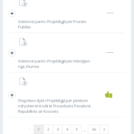
Votimi në parim i Projektligjit për Pronën
Publike
Votimi në parim i Projektligjit për mbrojtjen
nga zhurma
Shqyrtimi i dytë i Projektligjit për plotësim
ndryshim të Kodit të Procedurës Penale të
Republikës së Kosovës
…
1
2
3
4
5
36