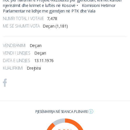
njerëzimit dhe krimet e luftës në Kosovë •
Komisioni Hetimor
Parlamentar në lidhje me gjendjen në PTK dhe Vala
NUMRI TOTAL I VOTAVE
7,478
MË SË SHUMTI VOTA
Deçan (1,181)
VENDBANIMI
Deçan
VENDI I LINDJES
Deçan
DATA E LINDJES
13.11.1976
KUALIFIKIMI
Drejtësi
PJESËMARRJA NË SEANCA PLENARE