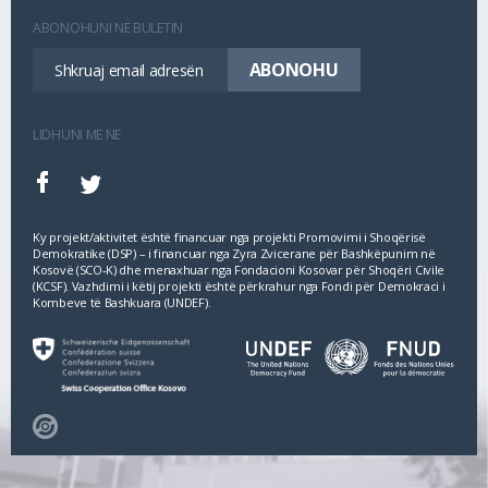
ABONOHUNI NË BULETIN
LIDHUNI ME NE
Ky projekt/aktivitet është financuar nga projekti Promovimi i Shoqërisë
Demokratike (DSP) – i financuar nga Zyra Zvicerane për Bashkëpunim në
Kosovë (SCO‐K) dhe menaxhuar nga Fondacioni Kosovar për Shoqëri Civile
(KCSF). Vazhdimi i këtij projekti është përkrahur nga Fondi për Demokraci i
Kombeve të Bashkuara (UNDEF).