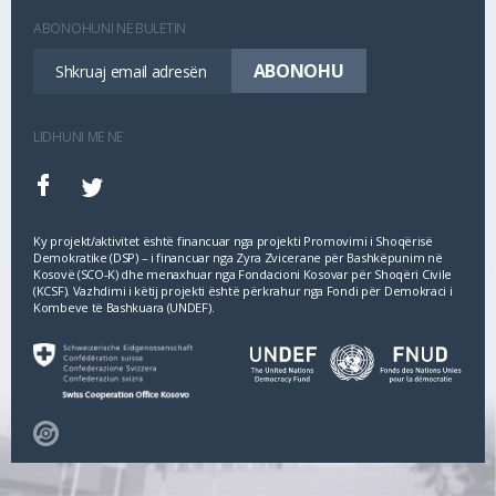
ABONOHUNI NË BULETIN
LIDHUNI ME NE
Ky projekt/aktivitet është financuar nga projekti Promovimi i Shoqërisë
Demokratike (DSP) – i financuar nga Zyra Zvicerane për Bashkëpunim në
Kosovë (SCO‐K) dhe menaxhuar nga Fondacioni Kosovar për Shoqëri Civile
(KCSF). Vazhdimi i këtij projekti është përkrahur nga Fondi për Demokraci i
Kombeve të Bashkuara (UNDEF).