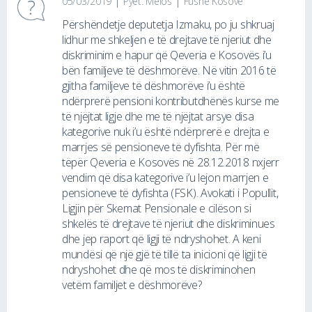
05/03/2019
Pyet: Melos
Fushë Kosovë
Përshëndetje deputetja Izmaku, po ju shkruaj
lidhur me shkeljen e të drejtave të njeriut dhe
diskriminim e hapur që Qeveria e Kosovës i’u
bën familjeve të dëshmorëve. Në vitin 2016 të
gjitha familjeve të dëshmorëve i’u është
ndërprerë pensioni kontributdhënës kurse me
të njëjtat ligje dhe me të njëjtat arsye disa
kategorive nuk i’u është ndërprerë e drejta e
marrjes së pensioneve të dyfishta. Për më
tëpër Qeveria e Kosovës në 28.12.2018 nxjerr
vendim që disa kategorive i’u lejon marrjen e
pensioneve të dyfishta (FSK). Avokati i Popullit,
Ligjin për Skemat Pensionale e cilëson si
shkelës të drejtave të njeriut dhe diskriminues
dhe jep raport që ligji të ndryshohet. A keni
mundësi që një gjë të tillë ta inicioni që ligji të
ndryshohet dhe që mos të diskriminohen
vetëm familjet e dëshmorëve?