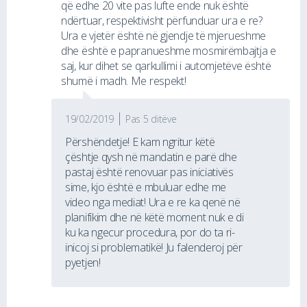
që edhe 20 vite pas lufte ende nuk është
ndërtuar, respektivisht përfunduar ura e re?
Ura e vjetër është në gjendje të mjerueshme
dhe është e papranueshme mosmirëmbajtja e
saj, kur dihet se qarkullimi i automjetëve është
shumë i madh. Me respekt!
19/02/2019
Pas 5 ditëve
Përshëndetje! E kam ngritur këtë
çështje qysh në mandatin e parë dhe
pastaj është renovuar pas iniciativës
sime, kjo është e mbuluar edhe me
video nga mediat! Ura e re ka qenë në
planifikim dhe në këtë moment nuk e di
ku ka ngecur procedura, por do ta ri-
inicoj si problematikë! Ju falenderoj për
pyetjen!