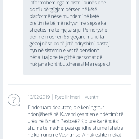
informohem nga ministri i punës dhe
do t'iu përgjigjem përsëri në këtë
platformë nëse mundemi në këtë
drejtim të bëjmë ndryshime sepse ka
shqetësime të njëjta si ju! Përndryshe,
deri në moshën 65 vjeçare mund ta
gëzoj nëse do të jetë ndryshimi, pastaj
hyn në sistemin e vet të pensionit
nëna juaj dhe të gjithë personat që
nuk janë kontributdhënës! Me respekt!
13/02/2019
Pyet: Ilir Imeri
Vushtrri
E nderuara deputete, a e keni ngritur
ndonjëherë në Kuvend çështjen e ndërtimit të
urës në fshatin Pestovë? Kjo urë ka rëndësi
shumë të madhe, pasi që lidhë shumë fshatra
në komunën e Vushtrrisë. A nuk është mëkat