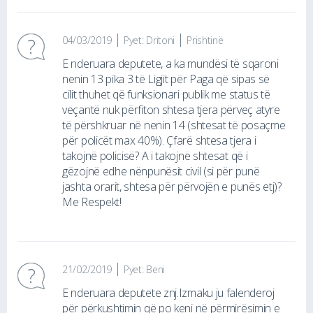
04/03/2019
Pyet: Dritoni
Prishtinë
E nderuara deputete, a ka mundësi të sqaroni
nenin 13 pika 3 të Ligjit për Paga që sipas së
cilit thuhet që funksionari publik me status të
veçantë nuk përfiton shtesa tjera përveç atyre
të përshkruar në nenin 14 (shtesat të posaçme
për policët max 40%). Çfarë shtesa tjera i
takojnë policisë? A i takojnë shtesat që i
gëzojnë edhe nënpunësit civil (si për punë
jashta orarit, shtesa për përvojën e punës etj)?
Me Respekt!
21/02/2019
Pyet: Beni
E nderuara deputete znj.Izmaku ju falenderoj
për përkushtimin që po keni në përmirësimin e