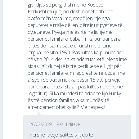
gjendjes së përgjithshme në Kosovë.
Përkushtimi i juaj po dëshmohet edhe në
platformën Vota Ime, meqë jeni një nga
deputetët e rrallë që jeni përgjigjur pyetjeve të
qytetarëve. Pyetja ime është në lidhje me
pensionet familjare, babai im ka punuar para
luftës deri sa masat e dhunshme e kanë
larguar në vitin 1990. Pas luftës ka punuar deri
në vitin 2014 deri sa ka ndërruar jetë. Nëna ime
sipas ligjit duhej të ishte përfituese e Ligjit për
pensionet familjare, mirëpo është refuzuar me
arsyen se babai nuk ka pasur 15 vite përvojë
pune para luftës (stazhi pas luftës nuk e kanë
llogaritur). Si ka mundësi të ndodhë kjo kur ky
është pension familjar, a ka mundësi të
amendamentohet ky ligj? Me respekt!
26/02/2019
Pas 4 ditëve
Përshëndetje, saktësisht do të