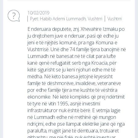
10/02/2019
Pyet: Habib Ademi Lummadh, Vushtrri
Vushtrri
E nderuara deputete, znj. Xhevahire Izmaku po
ju drejtohem juve e nderuar, pasi që edhe ju
jeni e të njëjtës komunë, pra nga Komuna e
Vushtrrisë. Unë dhe 74 familje tjera banojmë në
Lummadh në banesat në të cilat para lufte
kanë qenë refugjatët serb nga Kroacia, për
këtë sigurisht se ju keni njohuri edhe më të
mëdha. Në këto banesa jetojnë kryesisht
familje të dëshmorëve, invalidëve, veteranëve
por edhe familje tjera me kushte të vështira
ekonomike. Në këtë kompleks që prej ndërtimit
të tyre në vitin 1995, asnjë investimi
infrastrukturor nuk është bërë. E vetmja lagje
në Lummadh edhe në rrethinë që mungon
ndriçimi, edhe pse llampat elektrike janë që nga
paralufta, rrugët janë të dëmtuara, trotuaret
gjithashtu, me një fjalë, nuk është investuar