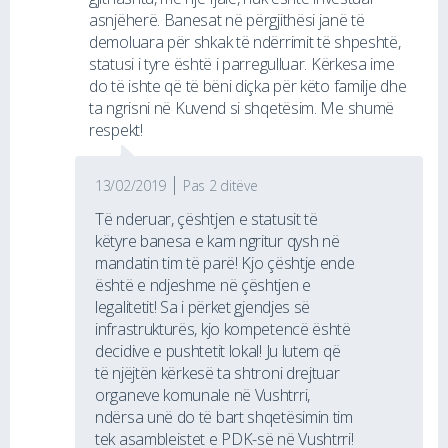
asnjëherë. Banesat në përgjithësi janë të
demoluara për shkak të ndërrimit të shpeshtë,
statusi i tyre është i parregulluar. Kërkesa ime
do të ishte që të bëni diçka për këto familje dhe
ta ngrisni në Kuvend si shqetësim. Me shumë
respekt!
13/02/2019
Pas 2 ditëve
Të nderuar, çështjen e statusit të
këtyre banesa e kam ngritur qysh në
mandatin tim të parë! Kjo çështje ende
është e ndjeshme në çështjen e
legalitetit! Sa i përket gjendjes së
infrastrukturës, kjo kompetencë është
decidive e pushtetit lokal! Ju lutem që
të njëjtën kërkesë ta shtroni drejtuar
organeve komunale në Vushtrri,
ndërsa unë do të bart shqetësimin tim
tek asambleistet e PDK-së në Vushtrri!