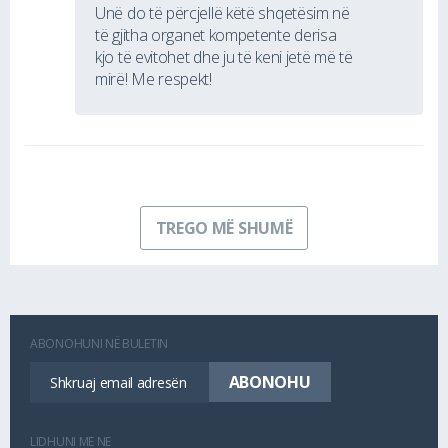
Unë do të përcjellë këtë shqetësim në
të gjitha organet kompetente derisa
kjo të evitohet dhe ju të keni jetë më të
mirë! Me respekt!
TREGO MË SHUMË
ABONOHUNI NË BULETIN
LIDHUNI ME NE