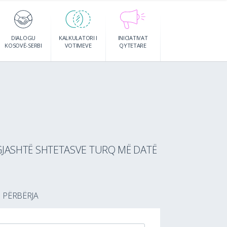
DIALOGU
KALKULATORI I
INICIATIVAT
KOSOVË-SERBI
VOTIMEVE
QYTETARE
 GJASHTË SHTETASVE TURQ MË DATË
PËRBËRJA