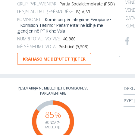
VEN
GRUPI PARLAMENTAR
Partia Socialdemokrate (PSD)
VEND
LEGJISLATURAT PJESËMARRËSE
IV, V, VI
DATA
KOMISIONET
Komisioni për Integrime Evropiane •
Komisioni Hetimor Parlamentar në lidhje me
KUAL
gjendjen në PTK dhe Vala
NUMRI TOTAL I VOTAVE
40,980
MË SË SHUMTI VOTA
Prishtinë (9,503)
KRAHASO ME DEPUTET TJETËR
PJESËMARRJA NË MBLEDHJET E KOMISIONEVE
DEKL
PARLAMENTARE
PYET
85%
63 NGA 74
MBLEDHJE