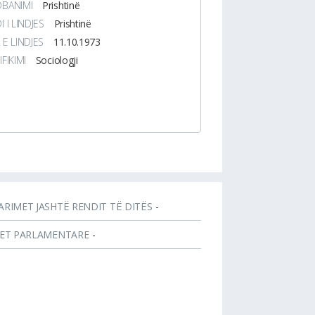
DBANIMI
Prishtinë
I I LINDJES
Prishtinë
 E LINDJES
11.10.1973
IFIKIMI
Sociologji
ARIMET JASHTË RENDIT TË DITËS
-
JET PARLAMENTARE
-