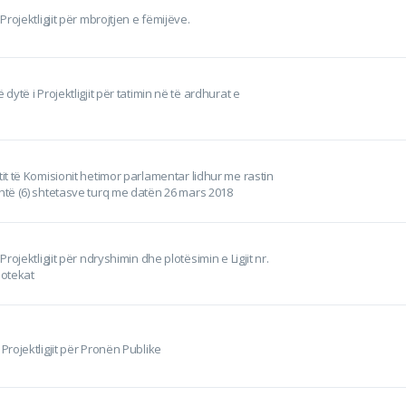
 Projektligjit për mbrojtjen e fëmijëve.
 dytë i Projektligjit për tatimin në të ardhurat e
tit të Komisionit hetimor parlamentar lidhur me rastin
shtë (6) shtetasve turq me datën 26 mars 2018
 Projektligjit për ndryshimin dhe plotësimin e Ligjit nr.
iotekat
 Projektligjit për Pronën Publike