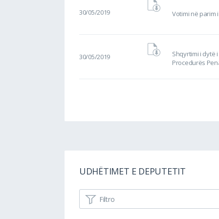
30/05/2019
Votimi në parim i
Shqyrtimi i dytë i
30/05/2019
Procedurës Pena
UDHËTIMET E DEPUTETIT
Filtro