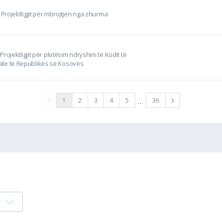
 Projektligjit për mbrojtjen nga zhurma
 Projektligjit për plotësim ndryshim të Kodit të
le të Republikës së Kosovës
…
1
2
3
4
5
36