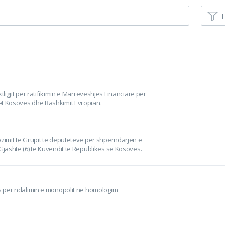
F
ktligjit për ratifikimin e Marrëveshjes Financiare për
et Kosovës dhe Bashkimit Evropian.
ozimit të Grupit të deputetëve për shpërndarjen e
 Gjashtë (6) të Kuvendit të Republikës së Kosovës.
ës për ndalimin e monopolit në homologim