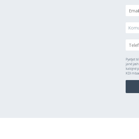
Kom
Pyetjet t
janë jash
kalojnë p
KDI mbanë