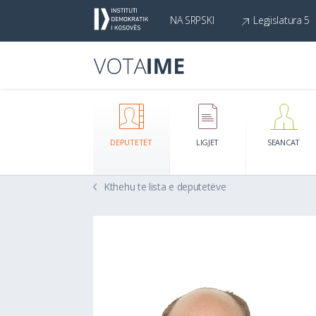
NA SRPSKI
Legjislatura 5
DEPUTETËT
LIGJET
SEANCAT
Kthehu te lista e deputetëve