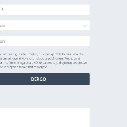
una
ë cilat nxisin gjuhë të urrejtjes, nuk janë qartë të formuluara dhe
të tematikave të Kuvendit, nuk do të publikohen. Pyetjet do të
ërmes filtrimit nga ana e KDI-së para se të ju drejtohen deputetëve.
 të drejtën e redaktimit të pyetjeve.