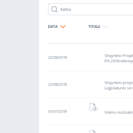
DATA
TITULLI
Shqyrtimi i Proje
22/08/2019
IPA 2018 ndërmj
Shqyrtimi i prop
22/08/2019
Legjislaturës së
01/07/2019
Votimi i rezolut