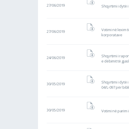
27/06/2019
Shqyrtimi i dytë i
Votimi në lexim të
27/06/2019
korporatave
Shqyrtimi i rapor
24/06/2019
e dëbimit të gja
Shqyrtimi i dytë i
30/05/2019
04/L-097 për bibl
30/05/2019
Votimi në parim i