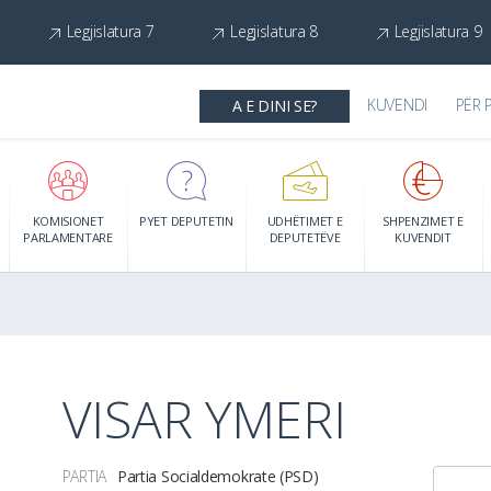
Legjislatura 7
Legjislatura 8
Legjislatura 9
KUVENDI
PËR 
A E DINI SE?
KOMISIONET
PYET DEPUTETIN
UDHËTIMET E
SHPENZIMET E
PARLAMENTARE
DEPUTETËVE
KUVENDIT
VISAR YMERI
PARTIA
Partia Socialdemokrate (PSD)