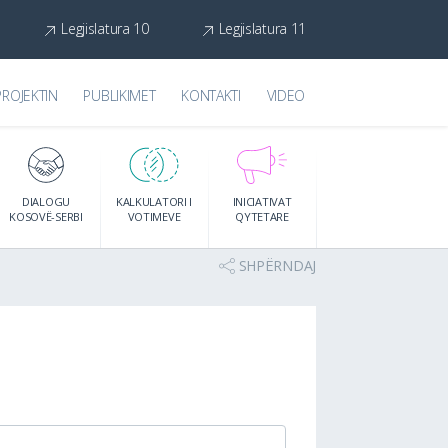
Legjislatura 10
Legjislatura 11
PROJEKTIN
PUBLIKIMET
KONTAKTI
VIDEO
DIALOGU
KALKULATORI I
INICIATIVAT
KOSOVË-SERBI
VOTIMEVE
QYTETARE
SHPËRNDAJ