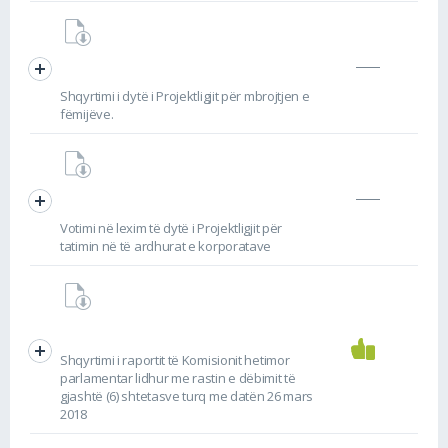
Shqyrtimi i dytë i Projektligjit për mbrojtjen e
fëmijëve.
Votimi në lexim të dytë i Projektligjit për
tatimin në të ardhurat e korporatave
Shqyrtimi i raportit të Komisionit hetimor
parlamentar lidhur me rastin e dëbimit të
gjashtë (6) shtetasve turq me datën 26 mars
2018