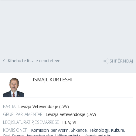
Kthehu te lista e deputetëve
SHPËRNDAJ
ISMAJL KURTESHI
PARTIA
Lëvizja Vetëvendosje (LVV)
GRUPI PARLAMENTAR
Lëvizja Vetëvendosje (LVV)
LEGJISLATURAT PJESËMARRËSE
III, V, VI
KOMISIONET
Komisioni për Arsim, Shkencë, Teknologji, Kulturë,
Rini, Sporte, Inovacion dhe Ndërmarrësi •
Komisioni për