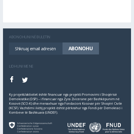
ABONOHUNI NË BULETIN
LIDHUNI ME NE
Ky projekt/aktivitet është financuar nga projekti Promovimi i Shoqërisë
Demokratike (DSP) – i financuar nga Zyra Zvicerane për Bashkëpunim në
Kosovë (SCO‐K) dhe menaxhuar nga Fondacioni Kosovar për Shoqëri Civile
(KCSF). Vazhdimi i këtij projekti është përkrahur nga Fondi për Demokraci i
Kombeve të Bashkuara (UNDEF).