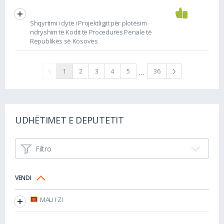
Shqyrtimi i dytë i Projektligjit për plotësim
ndryshim të Kodit të Procedurës Penale të
Republikës së Kosovës
…
1
2
3
4
5
36
UDHËTIMET E DEPUTETIT
Filtro
VENDI
MALI I ZI