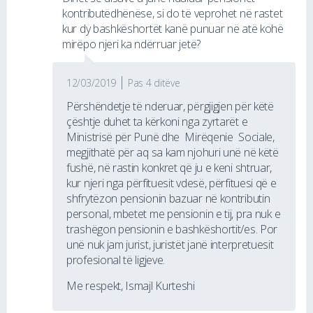
kontributëdhënëse, si do të veprohet në rastet
kur dy bashkëshortët kanë punuar në atë kohë
mirëpo njeri ka ndërruar jetë?
12/03/2019
Pas 4 ditëve
Përshëndetje të nderuar, përgjigjen për këtë
çështje duhet ta kërkoni nga zyrtarët e
Ministrisë për Punë dhe Mirëqenie Sociale,
megjithatë për aq sa kam njohuri unë në këtë
fushë, në rastin konkret që ju e keni shtruar,
kur njeri nga përfituesit vdesë, përfituesi që e
shfrytëzon pensionin bazuar në kontributin
personal, mbetet me pensionin e tij, pra nuk e
trashëgon pensionin e bashkëshortit/es. Por
unë nuk jam jurist, juristët janë interpretuesit
profesional të ligjeve.
Me respekt, Ismajl Kurteshi