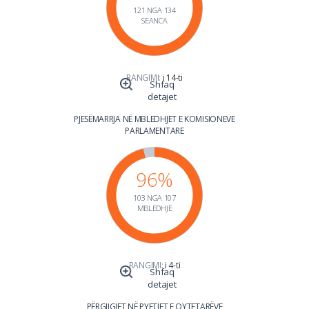
121 NGA 134
SEANCA
RANGIMI:
i 14-ti
Shfaq
detajet
PJESËMARRJA NË MBLEDHJET E KOMISIONEVE
PARLAMENTARE
96%
103 NGA 107
MBLEDHJE
RANGIMI:
i 4-ti
Shfaq
detajet
PËRGJIGJET NË PYETJET E QYTETARËVE