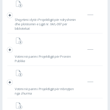
Shqyrtimi i dytë i Projektligjit për ndryshimin
dhe plotësimin e Ligjit nr. 04/L-097 për
bibliotekat
Votimi në parim i Projektligjit për Pronën
Publike
Votimi në parim i Projektligjit për mbrojtjen
nga zhurma