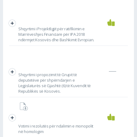
Shqyrtimi i Projektligjit për ratifikimin e
Marrëveshjes Financiare për IPA 2018
ndërmjet Kosovës dhe Bashkimit Evropian.
Shqyrtimi i propozimit të Grupit të
deputetëve për shpërndarjen e
Legjislaturës së Gjashtë (6) të Kuvendit të
Republikës së Kosovës.
Votimi i rezolutës për ndalimin e monopolit
në homologim