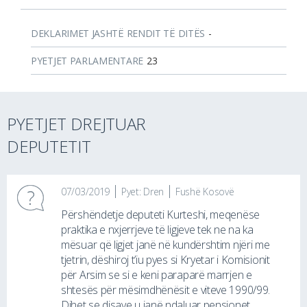
DEKLARIMET JASHTË RENDIT TË DITËS
-
PYETJET PARLAMENTARE
23
PYETJET DREJTUAR
DEPUTETIT
07/03/2019
Pyet: Dren
Fushë Kosovë
Përshëndetje deputeti Kurteshi, meqenëse
praktika e nxjerrjeve të ligjeve tek ne na ka
mësuar që ligjet janë në kundërshtim njëri me
tjetrin, dëshiroj t’iu pyes si Kryetar i Komisionit
për Arsim se si e keni paraparë marrjen e
shtesës për mësimdhënësit e viteve 1990/99.
Dihet se disave u janë ndaluar pensionet