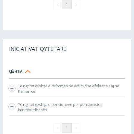
1
INICIATIVAT QYTETARE
ÇËSHTJA
Të ngritët çështja e reformës në arsim dhe efektet e saj në
Kamenicë.
Të ngritet çështja e pensioneve për pensionistët
kontributdhënës.
1