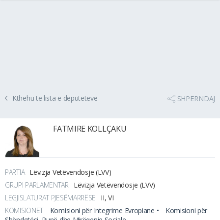
Kthehu te lista e deputetëve
SHPËRNDAJ
FATMIRE KOLLÇAKU
PARTIA
Lëvizja Vetëvendosje (LVV)
GRUPI PARLAMENTAR
Lëvizja Vetëvendosje (LVV)
LEGJISLATURAT PJESËMARRËSE
II, VI
KOMISIONET
Komisioni për Integrime Evropiane •
Komisioni për
Shëndetësi, Punë dhe Mirëqenie Sociale