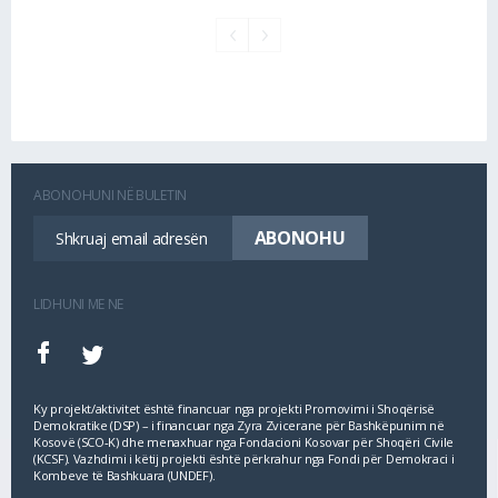
ABONOHUNI NË BULETIN
LIDHUNI ME NE
Ky projekt/aktivitet është financuar nga projekti Promovimi i Shoqërisë
Demokratike (DSP) – i financuar nga Zyra Zvicerane për Bashkëpunim në
Kosovë (SCO‐K) dhe menaxhuar nga Fondacioni Kosovar për Shoqëri Civile
(KCSF). Vazhdimi i këtij projekti është përkrahur nga Fondi për Demokraci i
Kombeve të Bashkuara (UNDEF).