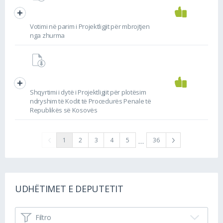
Votimi në parim i Projektligjit për mbrojtjen
nga zhurma
Shqyrtimi i dytë i Projektligjit për plotësim
ndryshim të Kodit të Procedurës Penale të
Republikës së Kosovës
…
1
2
3
4
5
36
UDHËTIMET E DEPUTETIT
Filtro