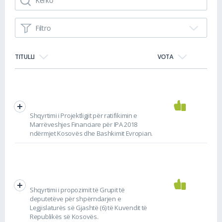
Filtro
TITULLI
VOTA
Shqyrtimi i Projektligjit për ratifikimin e
Marrëveshjes Financiare për IPA 2018
ndërmjet Kosovës dhe Bashkimit Evropian.
Shqyrtimi i propozimit të Grupit të
deputetëve për shpërndarjen e
Legjislaturës së Gjashtë (6) të Kuvendit të
Republikës së Kosovës.