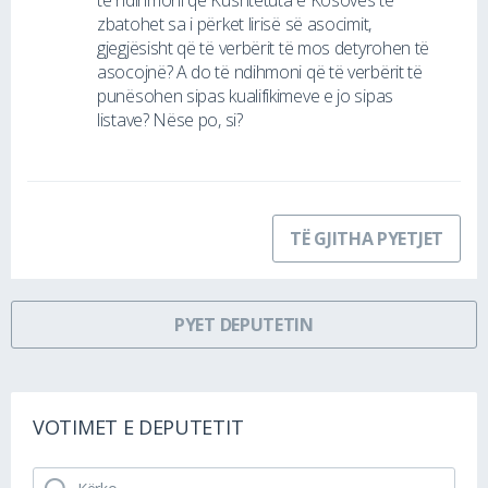
zbatohet sa i përket lirisë së asocimit,
gjegjësisht që të verbërit të mos detyrohen të
asocojnë? A do të ndihmoni që të verbërit të
punësohen sipas kualifikimeve e jo sipas
listave? Nëse po, si?
TË GJITHA PYETJET
PYET DEPUTETIN
VOTIMET E DEPUTETIT