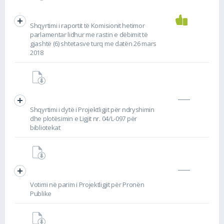
Shqyrtimi i raportit të Komisionit hetimor
parlamentar lidhur me rastin e dëbimit të
gjashtë (6) shtetasve turq me datën 26 mars
2018
Shqyrtimi i dytë i Projektligjit për ndryshimin
dhe plotësimin e Ligjit nr. 04/L-097 për
bibliotekat
Votimi në parim i Projektligjit për Pronën
Publike