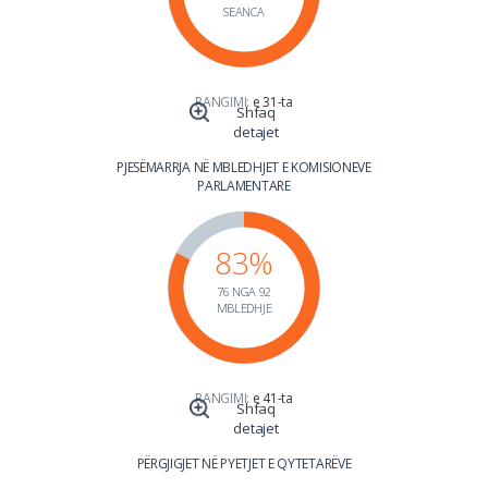
SEANCA
RANGIMI:
e 31-ta
Shfaq
detajet
PJESËMARRJA NË MBLEDHJET E KOMISIONEVE
PARLAMENTARE
83%
76 NGA 92
MBLEDHJE
RANGIMI:
e 41-ta
Shfaq
detajet
PËRGJIGJET NË PYETJET E QYTETARËVE