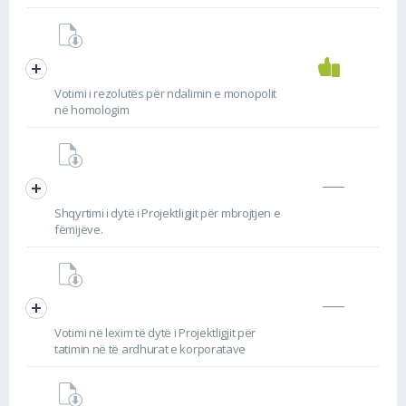
Votimi i rezolutës për ndalimin e monopolit
në homologim
Shqyrtimi i dytë i Projektligjit për mbrojtjen e
fëmijëve.
Votimi në lexim të dytë i Projektligjit për
tatimin në të ardhurat e korporatave