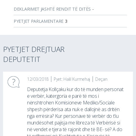
DEKLARIMET JASHTË RENDIT TË DITËS
-
PYETJET PARLAMENTARE
3
PYETJET DREJTUAR
DEPUTETIT
12/03/2018
Pyet: Halil Kurmehaj
Deçan
Deputetja Kollçaku kur do të munden personat
e verbër, katergoria e parë të mos i
nënshtrohen Komisioneve Mediko/Sociale
shpesh përderisa ata nuk e dallojnë as dritën
nga errësira? Kur personave të verbër do t’iu
mundësohet pajisja me libreza të Verbërisë si
në vendet e tjera të rajonit dhe të BE- së? A do
të ndihmoni që Kushtetuta e Kosovës të